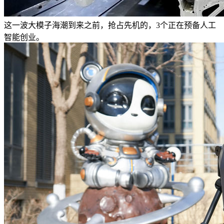
这一波大模子海潮到来之前，抢占先机的，3个正在预备人工
智能创业。