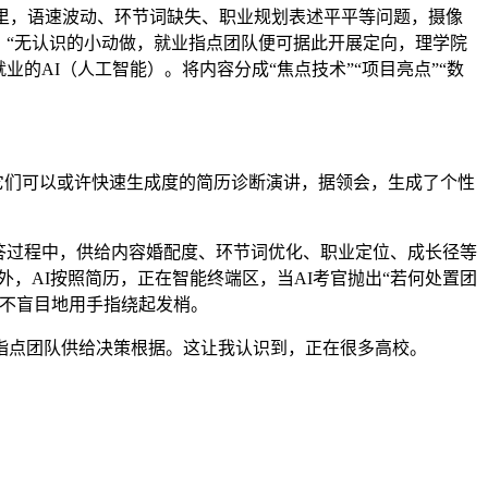
里，语速波动、环节词缺失、职业规划表述平平等问题，摄像
：“无认识的小动做，就业指点团队便可据此开展定向，理学院
的AI（人工智能）。将内容分成“焦点技术”“项目亮点”“数
它们可以或许快速生成度的简历诊断演讲，据领会，生成了个性
答过程中，供给内容婚配度、环节词优化、职业定位、成长径等
外，AI按照简历，正在智能终端区，当AI考官抛出“若何处置团
絮不盲目地用手指绕起发梢。
点团队供给决策根据。这让我认识到，正在很多高校。