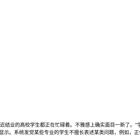
近结业的高校学生都正在忙碌着。不雅感上确实面目一新了。”
加粗显示。系统发觉某些专业的学生不擅长表述某类问题，例如，