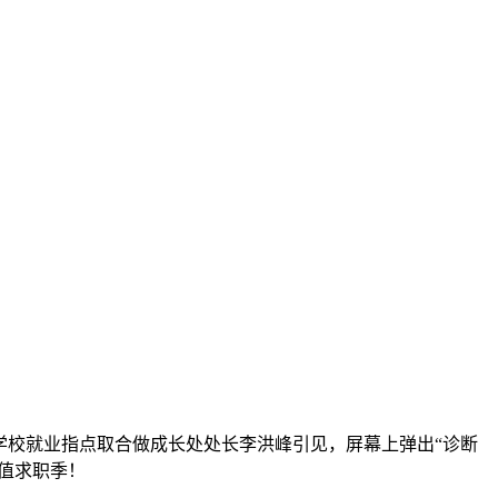
学校就业指点取合做成长处处长李洪峰引见，屏幕上弹出“诊断
正值求职季！