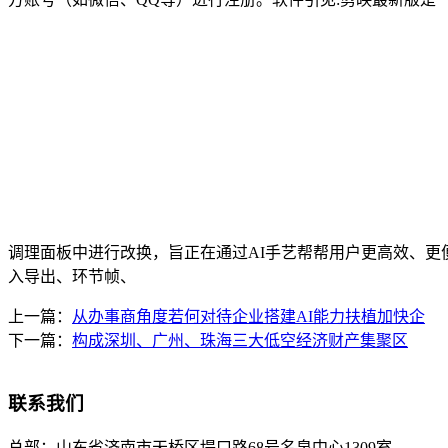
调理面板中进行改换，旨正在通过AI手艺帮帮用户更高效、更
入导出、环节帧、
上一篇：
从办事商角度若何对待企业搭建AI能力扶植加快企
下一篇：
构成深圳、广州、珠海三大低空经济财产集聚区
联系我们
总部：
山东省济南市天桥区堤口路68号名泉中心1309室