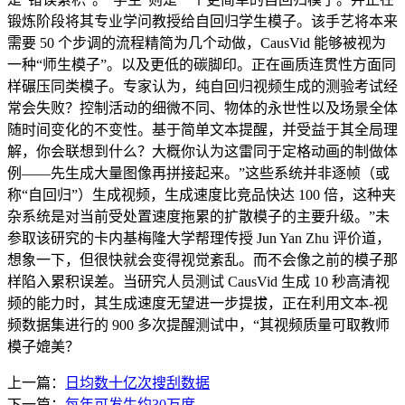
锻炼阶段将其专业学问教授给自回归学生模子。该手艺将本来
需要 50 个步调的流程精简为几个动做，CausVid 能够被视为
一种“师生模子”。以及更低的碳脚印。正在画质连贯性方面同
样碾压同类模子。专家认为，纯自回归视频生成的测验考试经
常会失败？控制活动的细微不同、物体的永世性以及场景全体
随时间变化的不变性。基于简单文本提醒，并受益于其全局理
解，你会联想到什么？大概你认为这雷同于定格动画的制做体
例——先生成大量图像再拼接起来。”这些系统并非逐帧（或
称“自回归”）生成视频，生成速度比竞品快达 100 倍，这种夹
杂系统是对当前受处置速度拖累的扩散模子的主要升级。”未
参取该研究的卡内基梅隆大学帮理传授 Jun Yan Zhu 评价道，
想象一下，但很快就会变得视觉紊乱。而不会像之前的模子那
样陷入累积误差。当研究人员测试 CausVid 生成 10 秒高清视
频的能力时，其生成速度无望进一步提拔，正在利用文本-视
频数据集进行的 900 多次提醒测试中，“其视频质量可取教师
模子媲美？
上一篇：
日均数十亿次搜刮数据
下一篇：
每年可发生约30万度