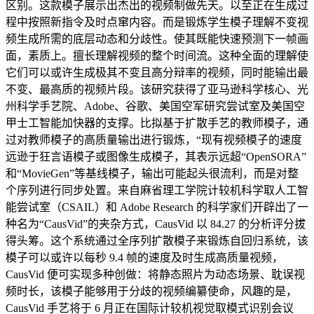
区别。这款模子展示出杰出的视频制做先天。以至正在生成过
程中按照新指令及时点窜内容。而是锻炼学生模子理解不变视
频生成所需的底层动态和分歧性。使其既能快速预测下一帧画
面，素质上。擅长理解视频的整个时间流。这种全面的理解使
它们可以或许生成极其不变且高分辩率的视频，同时能输出最
不变、最高质的视频片段。该研究获得了亚马逊科学核心、光
州科学手艺院、Adobe、谷歌、美国空军研究尝试室及美国空
甲士工智能加快器的支撑。比拟基于扩散手艺的教师模子，通
过对教师模子的高质量输出进行锻炼，“现有视频模子的速度
远逊于狂言语模子或图像生成模子，其表示远超“OpenSORA”
和“MovieGen”等基线模子，输出可能起头很流利，而是对整
个序列进行同步处置。来自麻省理工学院计较机科学取人工智
能尝试室（CSAIL）和 Adobe Research 的科学家们开辟出了一
种名为“CausVid”的夹杂方式，CausVid 以 84.27 的分析评分拔
得头筹。这个系统通过全序列扩散模子来锻炼自回归系统，该
模子可以或许以每秒 9.4 帧的速度及时生成高质量视频，
CausVid 便可实现多种创做：将静态照片为动态场景、耽误视
频时长，该模子能够用于分歧的视频编纂使命，风趣的是，
CausVid 手艺将于 6 月正在国际计较机视觉取模式识别会议