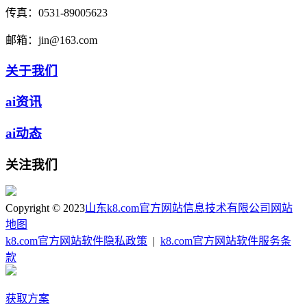
传真：
0531-89005623
邮箱：
jin@163.com
关于我们
ai资讯
ai动态
关注我们
Copyright © 2023
山东k8.com官方网站信息技术有限公司
网站
地图
k8.com官方网站软件隐私政策
|
k8.com官方网站软件服务条
款
获取方案