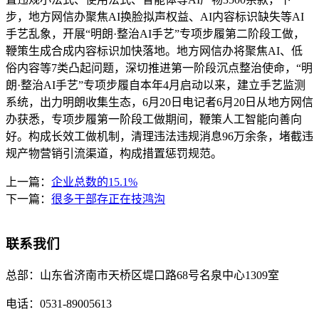
步，地方网信办聚焦AI换脸拟声权益、AI内容标识缺失等AI
手艺乱象，开展“明朗·整治AI手艺”专项步履第二阶段工做，
鞭策生成合成内容标识加快落地。地方网信办将聚焦AI、低
俗内容等7类凸起问题，深切推进第一阶段沉点整治使命，“明
朗·整治AI手艺”专项步履自本年4月启动以来，建立手艺监测
系统，出力明朗收集生态，6月20日电记者6月20日从地方网信
办获悉，专项步履第一阶段工做期间，鞭策人工智能向善向
好。构成长效工做机制，清理违法违规消息96万余条，堵截违
规产物营销引流渠道，构成措置惩罚规范。
上一篇：
企业总数的15.1%
下一篇：
很多干部存正在技鸿沟
联系我们
总部：
山东省济南市天桥区堤口路68号名泉中心1309室
电话：
0531-89005613