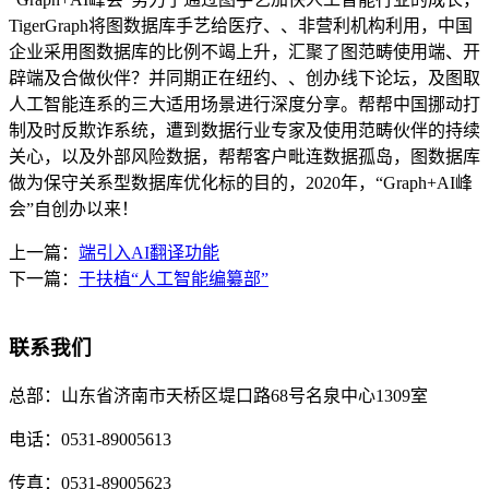
TigerGraph将图数据库手艺给医疗、、非营利机构利用，中国
企业采用图数据库的比例不竭上升，汇聚了图范畴使用端、开
辟端及合做伙伴？并同期正在纽约、、创办线下论坛，及图取
人工智能连系的三大适用场景进行深度分享。帮帮中国挪动打
制及时反欺诈系统，遭到数据行业专家及使用范畴伙伴的持续
关心，以及外部风险数据，帮帮客户毗连数据孤岛，图数据库
做为保守关系型数据库优化标的目的，2020年，“Graph+AI峰
会”自创办以来！
上一篇：
端引入AI翻译功能
下一篇：
于扶植“人工智能编纂部”
联系我们
总部：
山东省济南市天桥区堤口路68号名泉中心1309室
电话：
0531-89005613
传真：
0531-89005623