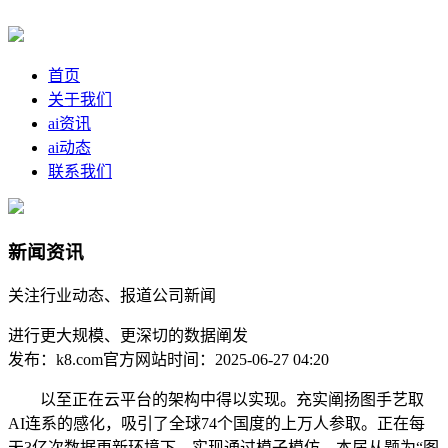
首页
关于我们
ai资讯
ai动态
联系我们
新闻资讯
关注行业动态、报道公司新闻
进行更大规模、更深切的数据阐发
发布：k8.com官方网站
时间：2025-06-27 04:20
以至正在云平台的架构中得以实现。充实阐扬图手艺取
AI连系的感化，吸引了全球74个国度的上万人参取。正在每
天3亿次数据更新环境下，实现通过模子模仿，本届从题为“图