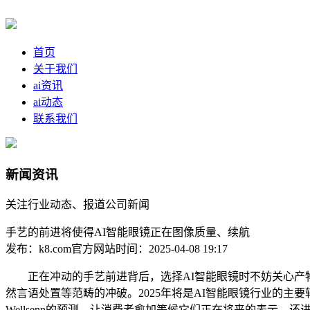
首页
关于我们
ai资讯
ai动态
联系我们
新闻资讯
关注行业动态、报道公司新闻
手艺的前进将使得AI智能眼镜正在图像质量、续航
发布：k8.com官方网站
时间：2025-04-08 19:17
正在冲动的手艺前进背后，选择AI智能眼镜时不妨关心产物的
然言语处置等范畴的冲破。2025年将是AI智能眼镜行业的主
Wellsenn的预测，让消费者愈加等候它们正在将来的表示。还进