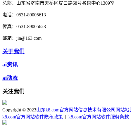
总部：
山东省济南市天桥区堤口路68号名泉中心1309室
电话：
0531-89005613
传真：
0531-89005623
邮箱：
jin@163.com
关于我们
ai资讯
ai动态
关注我们
Copyright © 2023
山东k8.com官方网站信息技术有限公司
网站地
k8.com官方网站软件隐私政策
|
k8.com官方网站软件服务条款