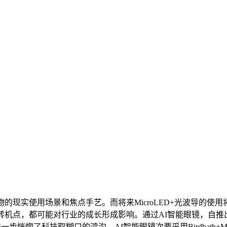
现实使用场景和焦点手艺。而将来MicroLED+光波导的使
要转机点，都可能对行业的成长形成影响。通过AI智能眼镜，自推
一步恍惚了科技取糊口的鸿沟。AI智能眼镜次要采用Birdbath+