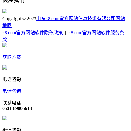
关注我们
Copyright © 2023
山东k8.com官方网站信息技术有限公司
网站
地图
k8.com官方网站软件隐私政策
|
k8.com官方网站软件服务条
款
获取方案
电话咨询
电话咨询
联系电话
0531-89005613
微信咨询