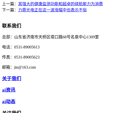
上一篇：
其强大的健康监测功能和超卓的续航能力为消费
下一篇：
力鼎光电正在这一波涨幅中也表示不俗
联系我们
总部：
山东省济南市天桥区堤口路68号名泉中心1309室
电话：
0531-89005613
传真：
0531-89005623
邮箱：
jin@163.com
关于我们
ai资讯
ai动态