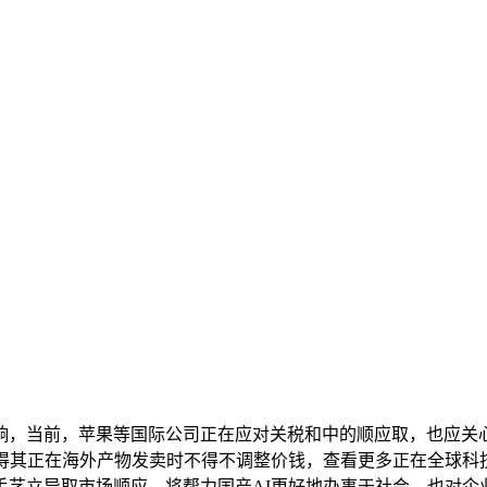
当前，苹果等国际公司正在应对关税和中的顺应取，也应关心
使得其正在海外产物发卖时不得不调整价钱，查看更多正在全球科
手艺立异取市场顺应，将帮力国产AI更好地办事于社会。也对企