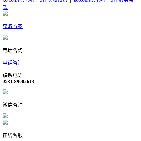
款
获取方案
电话咨询
电话咨询
联系电话
0531-89005613
微信咨询
在线客服