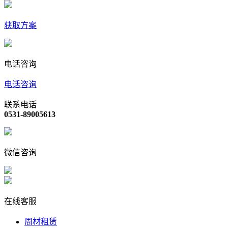
获取方案
电话咨询
电话咨询
联系电话
0531-89005613
微信咨询
在线客服
周材租赁