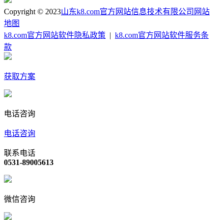
Copyright © 2023
山东k8.com官方网站信息技术有限公司
网站
地图
k8.com官方网站软件隐私政策
|
k8.com官方网站软件服务条
款
获取方案
电话咨询
电话咨询
联系电话
0531-89005613
微信咨询